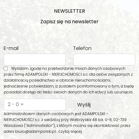
NEWSLETTER
Zapisz się na newsletter
E-mail
Telefon
Wyrażam zgodę na przetwarzanie moich danych osobowych
przez firmę ADAMPOLSKI - NIERUCHOMOŚCI s.c. dla celów związanych z
działalnością pośrednictwa w obrocie nieruchomościami,
jednocześnie potwierdzam, iż zostałem poinformowany o tym, iż będę
posiadać dostęp do treści swoich danych do ich edycji lub usunięcia.
Administratorem danych osobowych jest ADAMPOLSKI –
NIERUCHOMOŚCI s.c. z siedzibą przy Wałbrzyska 48 lok. U-8, 02-739
Warszawa (“Administrator”), z którym można się skontaktować przez
adres biuro@adampolski.pl…
czytaj więcej