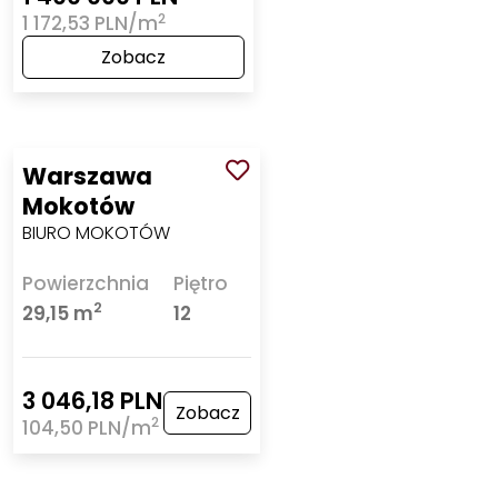
2
1 172,53 PLN/m
Zobacz
Warszawa
Mokotów
BIURO MOKOTÓW
Powierzchnia
Piętro
2
29,15 m
12
3 046,18 PLN
Zobacz
2
104,50 PLN/m