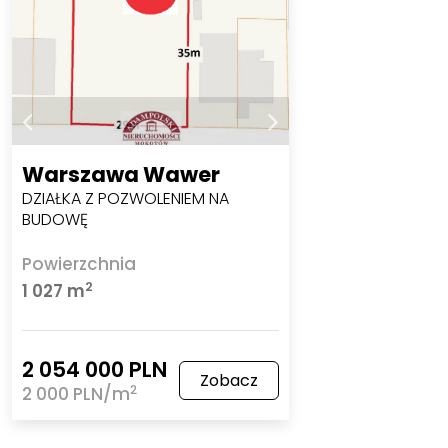
Warszawa Wawer
DZIAŁKA Z POZWOLENIEM NA
BUDOWĘ
Powierzchnia
2
1 027 m
2 054 000 PLN
Zobacz
2
2 000 PLN/m