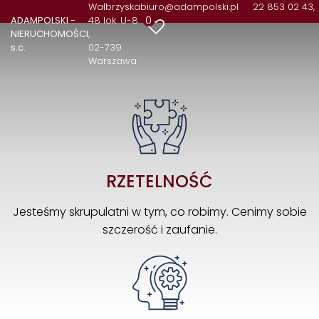
Wałbrzyska
biuro@adampolski.pl
22 853 02 43,
0
ADAMPOLSKI -
48 lok. U-8
NIERUCHOMOŚCI
s.c.
02-739
Warszawa
RZETELNOŚĆ
Jesteśmy skrupulatni w tym, co robimy. Cenimy sobie
szczerość i zaufanie.