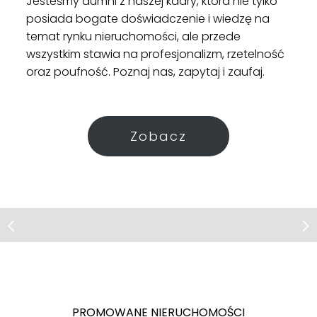
Jesteśmy dumni z naszej kadry, która nie tylko
posiada bogate doświadczenie i wiedzę na
temat rynku nieruchomości, ale przede
wszystkim stawia na profesjonalizm, rzetelność
oraz poufność. Poznaj nas, zapytaj i zaufaj.
Zobacz
Działka | Sprzedaż
Warszawa
POD WILLĘ LUB BLIŹNIAK
PROMOWANE NIERUCHOMOŚCI