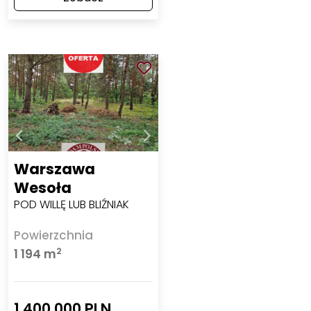
Warszawa
Wesoła
POD WILLĘ LUB BLIŹNIAK
Powierzchnia
2
1 194 m
1 400 000 PLN