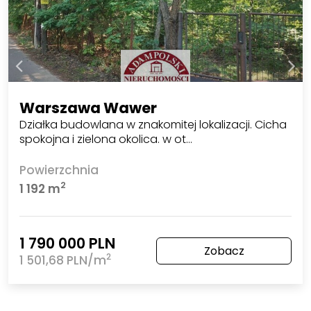
Warszawa Wawer
Działka budowlana w znakomitej lokalizacji. Cicha
spokojna i zielona okolica. w ot…
Powierzchnia
2
1 192 m
1 790 000 PLN
Zobacz
2
1 501,68 PLN/m