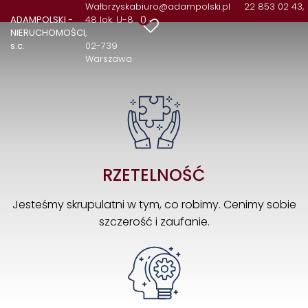
Wałbrzyska
biuro@adampolski.pl
22 853 02 43,
0
ADAMPOLSKI -
48 lok. U-8
NIERUCHOMOŚCI
s.c.
02-739
Warszawa
RZETELNOŚĆ
Jesteśmy skrupulatni w tym, co robimy. Cenimy sobie
szczerość i zaufanie.