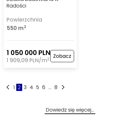
Radości
Powierzchnia
2
550 m
1 050 000 PLN
Zobacz
2
1 909,09 PLN/m
1
2
3
4
5
6
...
8
Dowiedz się więcej…