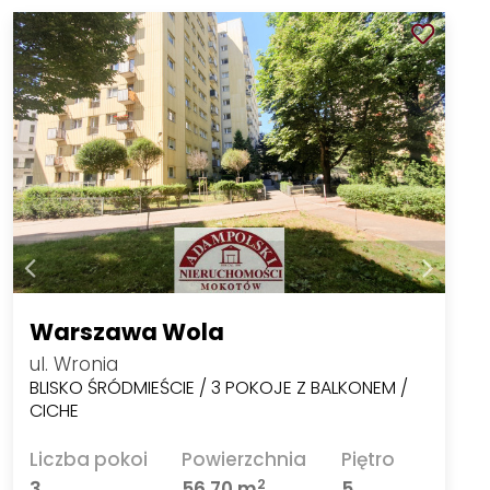
Warszawa Wola
ul. Wronia
BLISKO ŚRÓDMIEŚCIE / 3 POKOJE Z BALKONEM /
CICHE
Liczba pokoi
Powierzchnia
Piętro
2
3
56,70 m
5