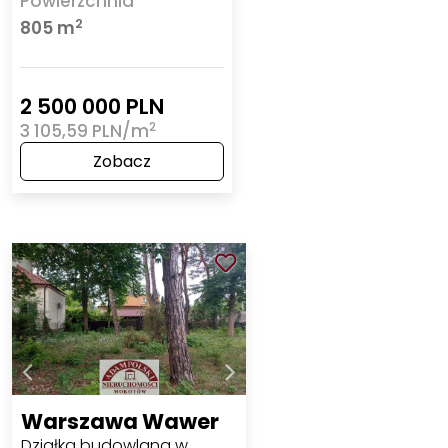
Powierzchnia
2
805 m
2 500 000 PLN
2
3 105,59 PLN/m
Zobacz
Warszawa Wawer
Działka budowlana w