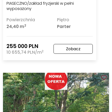
PIASECZNO/zakład fryzjerski w pełni
wyposażony
Powierzchnia
Piętro
2
24,40 m
Parter
255 000 PLN
Zobacz
2
10 655,74 PLN/m