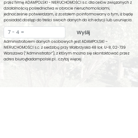
przez firmę ADAMPOLSKI - NIERUCHOMOŚCI s.c. dla celów związanych z
działalnością pośrednictwa w obrocie nieruchomościami,
jednocześnie potwierdzam, iż zostałem poinformowany o tym, iż będę
posiadać dostęp do treści swoich danych do ich edycji lub usunięcia.
Administratorem danych osobowych jest ADAMPOLSKI –
NIERUCHOMOŚCI s.c. z siedzibą przy Wałbrzyska 48 lok. U-8, 02-739
Warszawa (“Administrator”), z którym można się skontaktować przez
adres biuro@adampolski.pl…
czytaj więcej