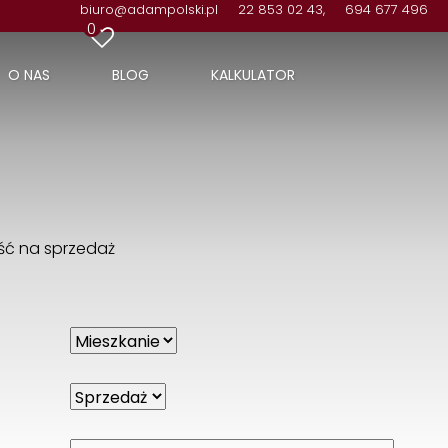
biuro@adampolski.pl
22 853 02 43,
694 677 496
0
O NAS
BLOG
KALKULATOR
ść na sprzedaż