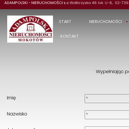
ADAMPOLSKI - NIERUCHOMOŚCI s.c.
Wałbrzyska 48 lok. U-8
02-739
START
NIERUCHOMOŚCI
KONTAKT
Wypełniając p
Imię
Nazwisko