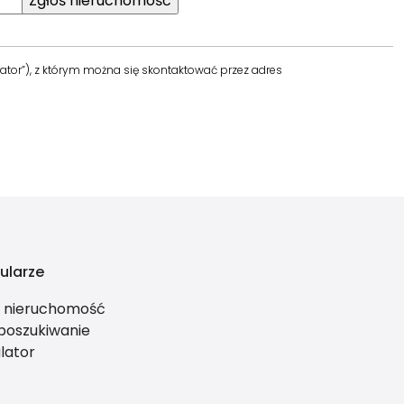
tor”), z którym można się skontaktować przez adres
ularze
ś nieruchomość
 poszukiwanie
lator