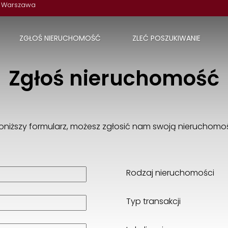
 Warszawa
ZGŁOŚ NIERUCHOMOŚĆ
ZLEĆ POSZUKIWANIE
ADAMPOLSKI - NIERUCHOMOŚCI s.c.
Zgłoś nieruchomość
Wałbrzyska 48 lok. U-8
02-739 Warszawa
22 853 02 43
biuro@adampolski.pl
oniższy formularz, możesz zgłosić nam swoją nieruchomo
Rodzaj nieruchomości
Typ transakcji