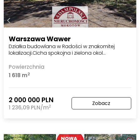
Warszawa Wawer
Działka budowlana w Radości w znakomitej
lokalizacji.Cicha spokojna i zielona okol…
Powierzchnia
2
1 618 m
2 000 000 PLN
Zobacz
2
1 236,09 PLN/m