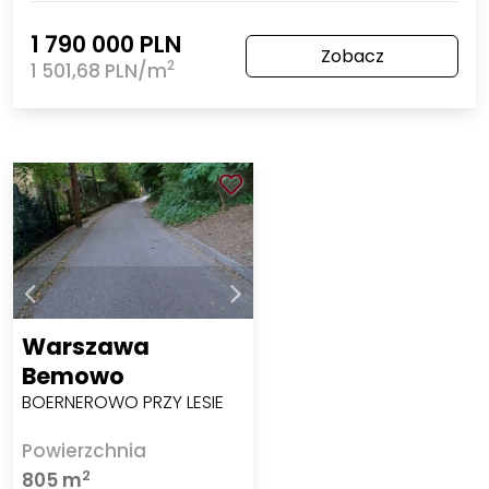
1 790 000 PLN
Zobacz
2
1 501,68 PLN/m
Warszawa
Bemowo
BOERNEROWO PRZY LESIE
Powierzchnia
2
805 m