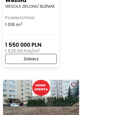
Wesoła
WESOŁA ZIELONA/ BLIŹNIAK
Powierzchnia
2
1 016 m
1 550 000 PLN
2
1 525,59 PLN/m
Zobacz