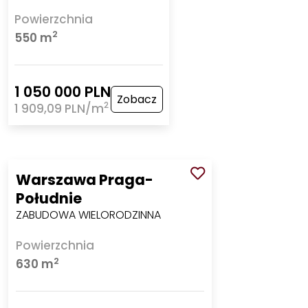
Powierzchnia
2
550 m
1 050 000 PLN
Zobacz
2
1 909,09 PLN/m
Warszawa Praga-
Południe
ZABUDOWA WIELORODZINNA
Powierzchnia
2
630 m