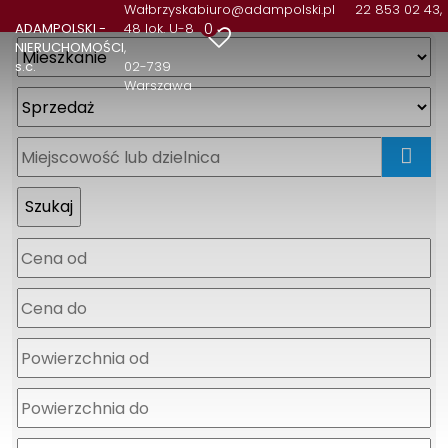
Wałbrzyska
biuro@adampolski.pl
22 853 02 43,
0
ADAMPOLSKI -
48 lok. U-8
NIERUCHOMOŚCI
s.c.
02-739
Warszawa
mapa